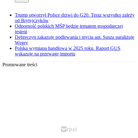
Trump otworzył Polsce drzwi do G20. Teraz wszystko zależy
od Brytyjczyków
Odporność polskich MŚP będzie tematem gospodarczej
jesieni
Debreczyn zakazuje podlewania i mycia aut. Susza paraliżuje
Węgry
Polska wymiana handlowa w 2025 roku. Raport GUS
wskazuje na przewagę importu
Promowane treści