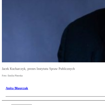
Jacek Kucharczyk, prezes Instytutu Spraw Publicznych
Foto: Emilia Pławska
Anita Błaszczak