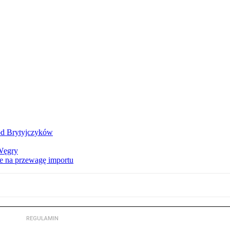
od Brytyjczyków
 Węgry
e na przewagę importu
REGULAMIN