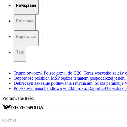
Powiązane
Polecane
Najnowsze
Tagi
Trump otworzył Polsce drzwi do G20. Teraz wszystko zależy 
Odporność polskich MŚP będzie tematem gospodarczej jesieni
Debreczyn zakazuje podlewania i mycia aut. Susza paraliżuje
Polska wymiana handlowa w 2025 roku. Raport GUS wskazuj
Promowane treści
KONTAKT