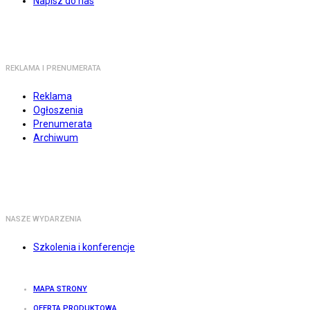
Napisz do nas
REKLAMA I PRENUMERATA
Reklama
Ogłoszenia
Prenumerata
Archiwum
NASZE WYDARZENIA
Szkolenia i konferencje
MAPA STRONY
OFERTA PRODUKTOWA