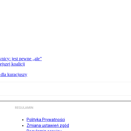
nicy: jest pewne „ale”
szej koalicji
 dla kuracjuszy
REGULAMIN
Polityka Prywatności
Zmiana ustawień zgód