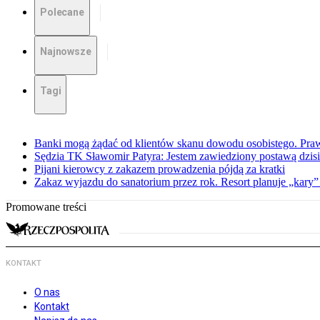
Polecane
Najnowsze
Tagi
Banki mogą żądać od klientów skanu dowodu osobistego. Praw
Sędzia TK Sławomir Patyra: Jestem zawiedziony postawą dzisiej
Pijani kierowcy z zakazem prowadzenia pójdą za kratki
Zakaz wyjazdu do sanatorium przez rok. Resort planuje „kary”
Promowane treści
KONTAKT
O nas
Kontakt