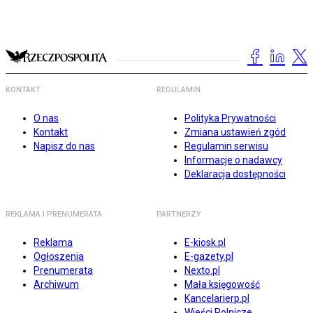
KONTAKT
REGULAMIN
O nas
Polityka Prywatności
Kontakt
Zmiana ustawień zgód
Napisz do nas
Regulamin serwisu
Informacje o nadawcy
Deklaracja dostępności
REKLAMA I PRENUMERATA
PARTNERZY
Reklama
E-kiosk.pl
Ogłoszenia
E-gazety.pl
Prenumerata
Nexto.pl
Archiwum
Mała księgowość
Kancelarierp.pl
Wieści Rolnicze