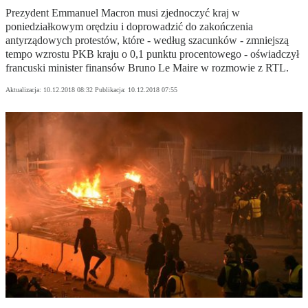
Prezydent Emmanuel Macron musi zjednoczyć kraj w
poniedziałkowym orędziu i doprowadzić do zakończenia
antyrządowych protestów, które - według szacunków - zmniejszą
tempo wzrostu PKB kraju o 0,1 punktu procentowego - oświadczył
francuski minister finansów Bruno Le Maire w rozmowie z RTL.
Aktualizacja:
10.12.2018 08:32
Publikacja:
10.12.2018 07:55