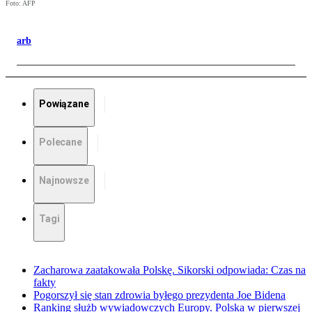
Foto: AFP
arb
Powiązane
Polecane
Najnowsze
Tagi
Zacharowa zaatakowała Polskę. Sikorski odpowiada: Czas na
fakty
Pogorszył się stan zdrowia byłego prezydenta Joe Bidena
Ranking służb wywiadowczych Europy. Polska w pierwszej