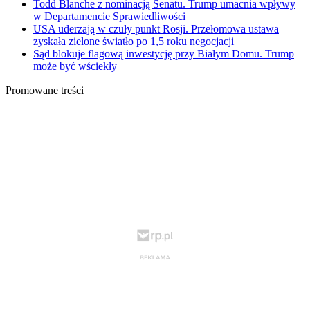
Todd Blanche z nominacją Senatu. Trump umacnia wpływy
w Departamencie Sprawiedliwości
USA uderzają w czuły punkt Rosji. Przełomowa ustawa
zyskała zielone światło po 1,5 roku negocjacji
Sąd blokuje flagową inwestycję przy Białym Domu. Trump
może być wściekły
Promowane treści