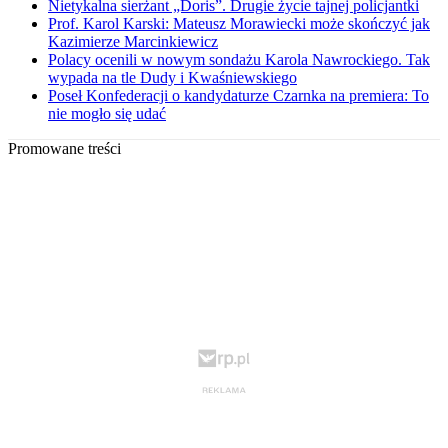
Nietykalna sierżant „Doris”. Drugie życie tajnej policjantki
Prof. Karol Karski: Mateusz Morawiecki może skończyć jak
Kazimierze Marcinkiewicz
Polacy ocenili w nowym sondażu Karola Nawrockiego. Tak
wypada na tle Dudy i Kwaśniewskiego
Poseł Konfederacji o kandydaturze Czarnka na premiera: To
nie mogło się udać
Promowane treści