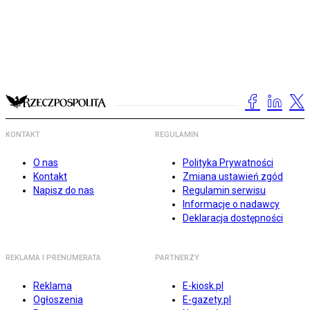
KONTAKT
REGULAMIN
O nas
Polityka Prywatności
Kontakt
Zmiana ustawień zgód
Napisz do nas
Regulamin serwisu
Informacje o nadawcy
Deklaracja dostępności
REKLAMA I PRENUMERATA
PARTNERZY
Reklama
E-kiosk.pl
Ogłoszenia
E-gazety.pl