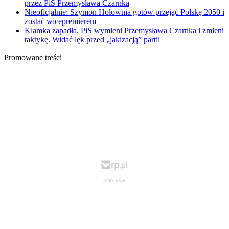
przez PiS Przemysława Czarnka
Nieoficjalnie: Szymon Hołownia gotów przejąć Polskę 2050 i
zostać wicepremierem
Klamka zapadła, PiS wymieni Przemysława Czarnka i zmieni
taktykę. Widać lęk przed „jakizacją” partii
Promowane treści