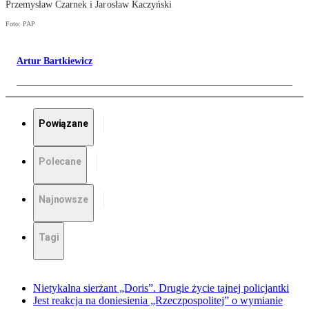
Przemysław Czarnek i Jarosław Kaczyński
Foto: PAP
Artur Bartkiewicz
Powiązane
Polecane
Najnowsze
Tagi
Nietykalna sierżant „Doris”. Drugie życie tajnej policjantki
Jest reakcja na doniesienia „Rzeczpospolitej” o wymianie