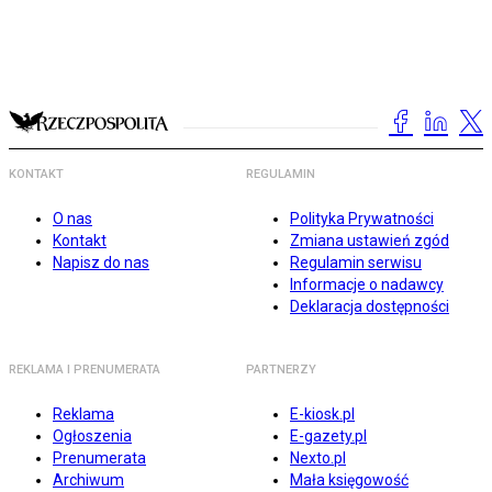
KONTAKT
REGULAMIN
O nas
Polityka Prywatności
Kontakt
Zmiana ustawień zgód
Napisz do nas
Regulamin serwisu
Informacje o nadawcy
Deklaracja dostępności
REKLAMA I PRENUMERATA
PARTNERZY
Reklama
E-kiosk.pl
Ogłoszenia
E-gazety.pl
Prenumerata
Nexto.pl
Archiwum
Mała księgowość