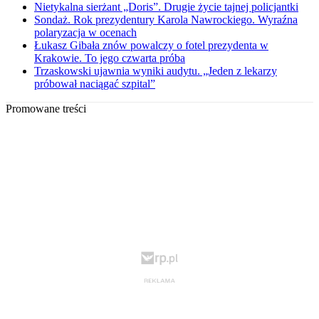
Nietykalna sierżant „Doris”. Drugie życie tajnej policjantki
Sondaż. Rok prezydentury Karola Nawrockiego. Wyraźna
polaryzacja w ocenach
Łukasz Gibała znów powalczy o fotel prezydenta w
Krakowie. To jego czwarta próba
Trzaskowski ujawnia wyniki audytu. „Jeden z lekarzy
próbował naciągać szpital”
Promowane treści