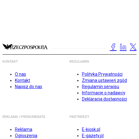
KONTAKT
REGULAMIN
O nas
Polityka Prywatności
Kontakt
Zmiana ustawień zgód
Napisz do nas
Regulamin serwisu
Informacje o nadawcy
Deklaracja dostępności
REKLAMA I PRENUMERATA
PARTNERZY
Reklama
E-kiosk.pl
Ogłoszenia
E-gazety.pl