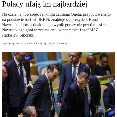
Polacy ufają im najbardziej
Na czele najnowszego rankingu zaufania Onetu, przygotowanego
na podstawie badania IBRiS, znajduje się prezydent Karol
Nawrocki, który jednak notuje wynik gorszy niż przed miesiącem.
Nawrockiego goni w zestawieniu wicepremier i szef MSZ
Radosław Sikorski.
Aktualizacja:
03.06.2026 07:18
Publikacja:
03.06.2026 06:46