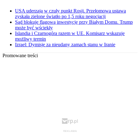
USA uderzają w czuły punkt Rosji. Przełomowa ustawa
zyskała zielone światło po 1,5 roku negocjacji
Sąd blokuje flagową inwestycję przy Białym Domu. Trump
może być wściekły
Islandia i Czarnogóra razem w UE. Komisarz wskazuje
możliwy termin
Izrael: Dymisje za nieudany zamach stanu w Iranie
Promowane treści