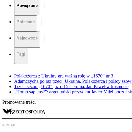
Powiązane
Polecane
Najnowsze
Tagi
Polakożerca z Ukrainy gra ważną rolę w „1670” nr 3
Adamczycha po raz trzeci. Ukraina, Polakożerca i polscy szow
Trzeci sezon „1670” już od 5 sierpnia. Jan Paweł w kosmosie
„Homo sapiens?”: argentyński prezydent Javier Milei poczuł si
Promowane treści
KONTAKT