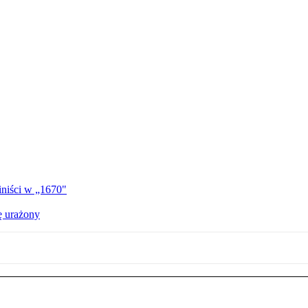
iniści w „1670"
ę urażony