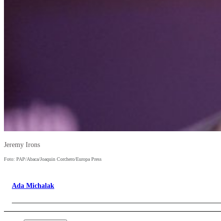
Jeremy Irons
Foto: PAP/Abaca/Joaquin Corchero/Europa Press
Ada Michalak