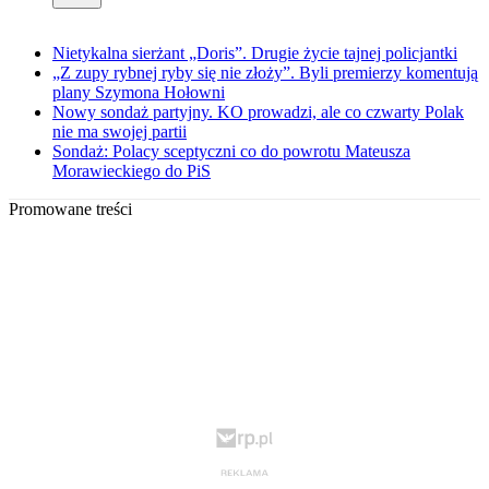
Nietykalna sierżant „Doris”. Drugie życie tajnej policjantki
„Z zupy rybnej ryby się nie złoży”. Byli premierzy komentują
plany Szymona Hołowni
Nowy sondaż partyjny. KO prowadzi, ale co czwarty Polak
nie ma swojej partii
Sondaż: Polacy sceptyczni co do powrotu Mateusza
Morawieckiego do PiS
Promowane treści