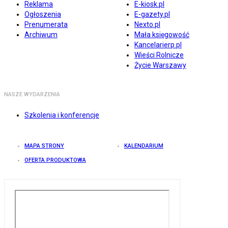
Reklama
E-kiosk.pl
Ogłoszenia
E-gazety.pl
Prenumerata
Nexto.pl
Archiwum
Mała księgowość
Kancelarierp.pl
Wieści Rolnicze
Życie Warszawy
NASZE WYDARZENIA
Szkolenia i konferencje
MAPA STRONY
KALENDARIUM
OFERTA PRODUKTOWA