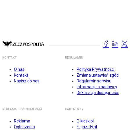
KONTAKT
REGULAMIN
O nas
Polityka Prywatności
Kontakt
Zmiana ustawień zgód
Napisz do nas
Regulamin serwisu
Informacje o nadawcy
Deklaracja dostępności
REKLAMA I PRENUMERATA
PARTNERZY
Reklama
E-kiosk.pl
Ogłoszenia
E-gazety.pl