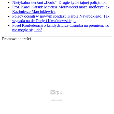
Nietykalna sierżant „Doris”. Drugie życie tajnej policjantki
Prof. Karol Karski: Mateusz Morawiecki może skończyć jak
Kazimierze Marcinkiewicz
Polacy ocenili w nowym sondażu Karola Nawrockiego. Tak
wypada na tle Dudy i Kwaśniewskiego
Poseł Konfederacji o kandydaturze Czarnka na premiera: To
nie mogło się udać
Promowane treści