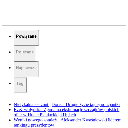
Powiązane
Polecane
Najnowsze
Tagi
Nietykalna sierżant „Doris”. Drugie życie tajnej policjantki
Rzeź wołyńska. Zgoda na ekshumacje szczątków polskich
ofiar w Hucie Pieniackiej i Ugłach
Wyniki nowego sondażu. Aleksander Kwaśniewski liderem
rankingu prezydentów