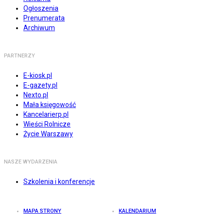
Ogłoszenia
Prenumerata
Archiwum
PARTNERZY
E-kiosk.pl
E-gazety.pl
Nexto.pl
Mała księgowość
Kancelarierp.pl
Wieści Rolnicze
Życie Warszawy
NASZE WYDARZENIA
Szkolenia i konferencje
MAPA STRONY
KALENDARIUM