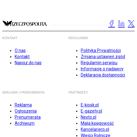
KONTAKT
REGULAMIN
O nas
Polityka Prywatności
Kontakt
Zmiana ustawień zgód
Napisz do nas
Regulamin serwisu
Informacje o nadawcy
Deklaracja dostępności
REKLAMA I PRENUMERATA
PARTNERZY
Reklama
E-kiosk.pl
Ogłoszenia
E-gazety.pl
Prenumerata
Nexto.pl
Archiwum
Mała księgowość
Kancelarierp.pl
Wieści Rolnicze