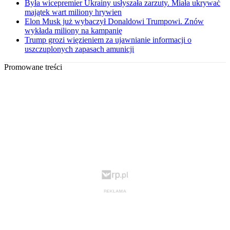
Była wicepremier Ukrainy usłyszała zarzuty. Miała ukrywać
majątek wart miliony hrywien
Elon Musk już wybaczył Donaldowi Trumpowi. Znów
wykłada miliony na kampanię
Trump grozi więzieniem za ujawnianie informacji o
uszczuplonych zapasach amunicji
Promowane treści