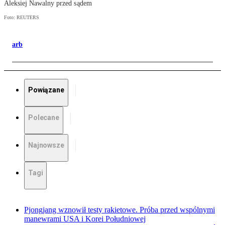
Aleksiej Nawalny przed sądem
Foto: REUTERS
arb
Powiązane
Polecane
Najnowsze
Tagi
Pjongjang wznowił testy rakietowe. Próba przed wspólnymi
manewrami USA i Korei Południowej