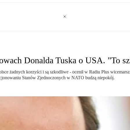
łowach Donalda Tuska o USA. "To s
sce żadnych korzyści i są szkodliwe - ocenił w Radiu Plus wicemars
kcjonowaniu Stanów Zjednoczonych w NATO budzą niepokój.