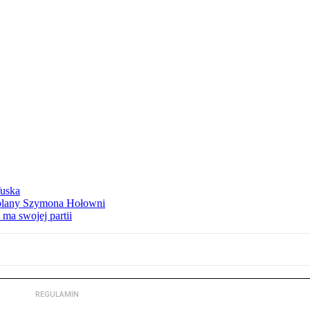
Tuska
ą plany Szymona Hołowni
ma swojej partii
REGULAMIN