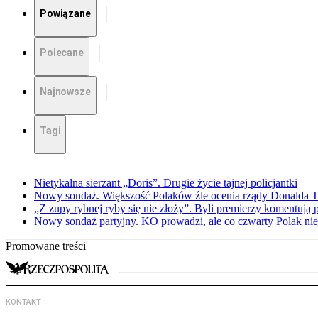
Powiązane
Polecane
Najnowsze
Tagi
Nietykalna sierżant „Doris”. Drugie życie tajnej policjantki
Nowy sondaż. Większość Polaków źle ocenia rządy Donalda 
„Z zupy rybnej ryby się nie złoży”. Byli premierzy komentuj
Nowy sondaż partyjny. KO prowadzi, ale co czwarty Polak nie 
Promowane treści
KONTAKT