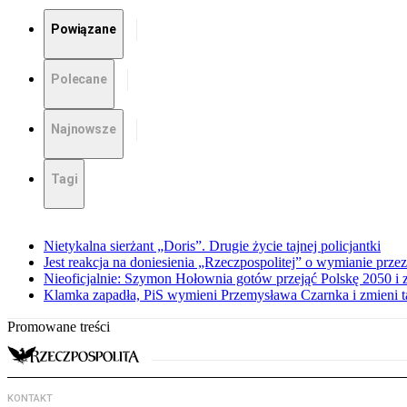
Powiązane
Polecane
Najnowsze
Tagi
Nietykalna sierżant „Doris”. Drugie życie tajnej policjantki
Jest reakcja na doniesienia „Rzeczpospolitej” o wymianie prz
Nieoficjalnie: Szymon Hołownia gotów przejąć Polskę 2050 i 
Klamka zapadła, PiS wymieni Przemysława Czarnka i zmieni tak
Promowane treści
KONTAKT