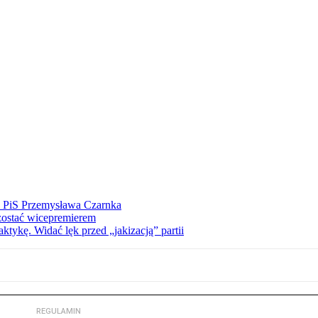
ez PiS Przemysława Czarnka
zostać wicepremierem
tykę. Widać lęk przed „jakizacją” partii
REGULAMIN