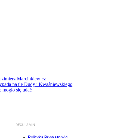
azimierz Marcinkiewicz
ypada na tle Dudy i Kwaśniewskiego
e mogło się udać
REGULAMIN
Polityka Prywatności