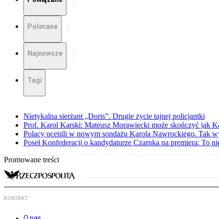
Polecane
Najnowsze
Tagi
Nietykalna sierżant „Doris”. Drugie życie tajnej policjantki
Prof. Karol Karski: Mateusz Morawiecki może skończyć jak K
Polacy ocenili w nowym sondażu Karola Nawrockiego. Tak w
Poseł Konfederacji o kandydaturze Czarnka na premiera: To ni
Promowane treści
KONTAKT
O nas