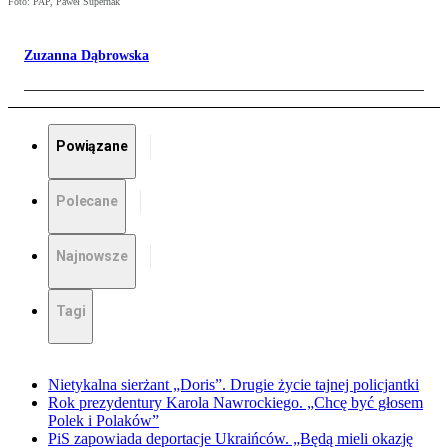
Foto: PAP, Paweł Supernak
Zuzanna Dąbrowska
Powiązane
Polecane
Najnowsze
Tagi
Nietykalna sierżant „Doris”. Drugie życie tajnej policjantki
Rok prezydentury Karola Nawrockiego. „Chcę być głosem
Polek i Polaków”
PiS zapowiada deportacje Ukraińców. „Będą mieli okazję