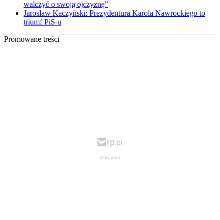
walczyć o swoją ojczyznę”
Jarosław Kaczyński: Prezydentura Karola Nawrockiego to
triumf PiS-u
Promowane treści