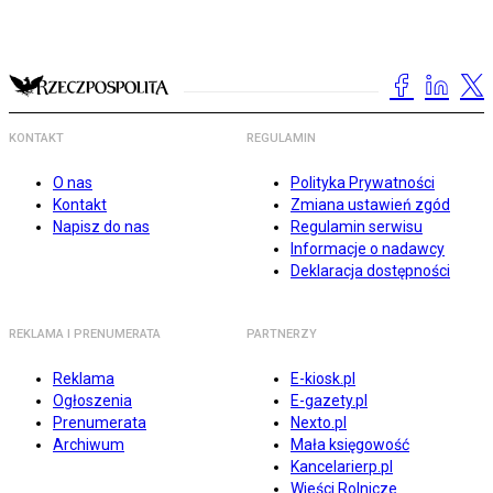
KONTAKT
REGULAMIN
O nas
Polityka Prywatności
Kontakt
Zmiana ustawień zgód
Napisz do nas
Regulamin serwisu
Informacje o nadawcy
Deklaracja dostępności
REKLAMA I PRENUMERATA
PARTNERZY
Reklama
E-kiosk.pl
Ogłoszenia
E-gazety.pl
Prenumerata
Nexto.pl
Archiwum
Mała księgowość
Kancelarierp.pl
Wieści Rolnicze