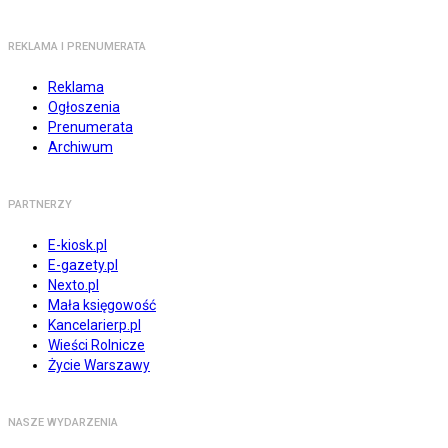
REKLAMA I PRENUMERATA
Reklama
Ogłoszenia
Prenumerata
Archiwum
PARTNERZY
E-kiosk.pl
E-gazety.pl
Nexto.pl
Mała księgowość
Kancelarierp.pl
Wieści Rolnicze
Życie Warszawy
NASZE WYDARZENIA