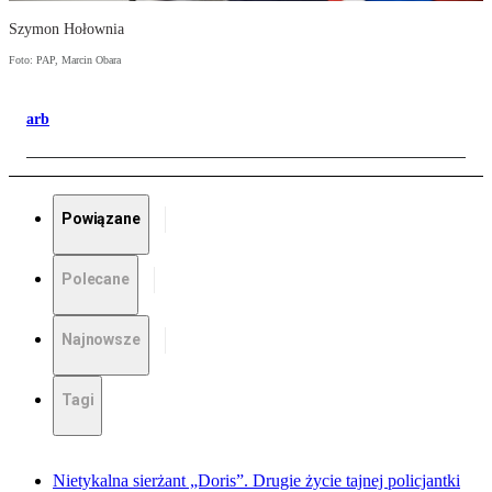
Szymon Hołownia
Foto: PAP, Marcin Obara
arb
Powiązane
Polecane
Najnowsze
Tagi
Nietykalna sierżant „Doris”. Drugie życie tajnej policjantki