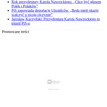
Rok prezydentury Karola Nawrockiego. „Chcę być głosem
Polek i Polaków”
PiS zapowiada deportacje Ukraińców. „Będą mieli okazję
walczyć o swoją ojczyznę”
Jarosław Kaczyński: Prezydentura Karola Nawrockiego to
triumf PiS-u
Promowane treści