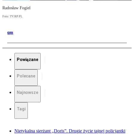
Radosław Fogiel
Foto: TV.RP.PL
qm
Powiązane
Polecane
Najnowsze
Tagi
Nietykalna sierżant „Doris”. Drugie życie tajnej policjantki