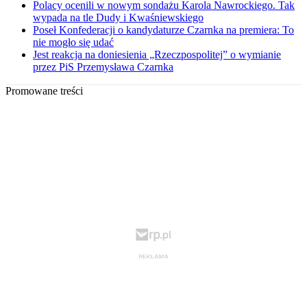
Polacy ocenili w nowym sondażu Karola Nawrockiego. Tak
wypada na tle Dudy i Kwaśniewskiego
Poseł Konfederacji o kandydaturze Czarnka na premiera: To
nie mogło się udać
Jest reakcja na doniesienia „Rzeczpospolitej” o wymianie
przez PiS Przemysława Czarnka
Promowane treści