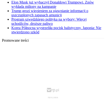
Elon Musk już wybaczył Donaldowi Trumpowi. Znów
wykłada miliony na kampanię
Trump grozi więzieniem za ujawnianie informacji o
uszczuplonych zapasach amunicji
Program szwedzkiego polityka na wybory: Więcej
uchodźców, droższe paliwo
Korea Północna wystrzeliła pocisk balistyczny. Japonia: Nie
stwierdzono szkód
Promowane treści