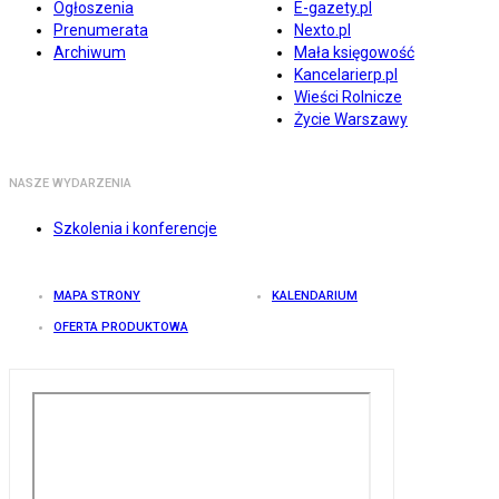
Ogłoszenia
E-gazety.pl
Prenumerata
Nexto.pl
Archiwum
Mała księgowość
Kancelarierp.pl
Wieści Rolnicze
Życie Warszawy
NASZE WYDARZENIA
Szkolenia i konferencje
MAPA STRONY
KALENDARIUM
OFERTA PRODUKTOWA