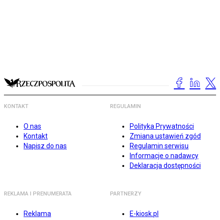
KONTAKT
REGULAMIN
O nas
Polityka Prywatności
Kontakt
Zmiana ustawień zgód
Napisz do nas
Regulamin serwisu
Informacje o nadawcy
Deklaracja dostępności
REKLAMA I PRENUMERATA
PARTNERZY
Reklama
E-kiosk.pl