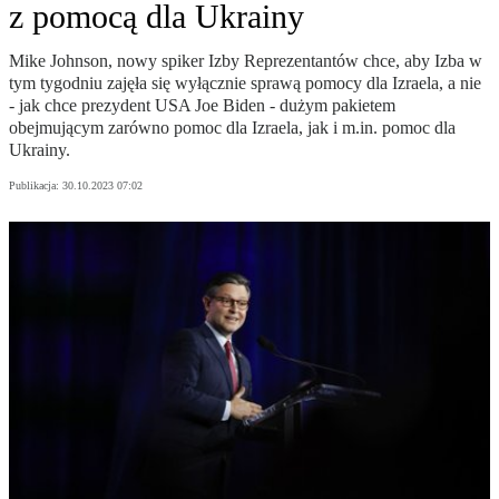
z pomocą dla Ukrainy
Mike Johnson, nowy spiker Izby Reprezentantów chce, aby Izba w
tym tygodniu zajęła się wyłącznie sprawą pomocy dla Izraela, a nie
- jak chce prezydent USA Joe Biden - dużym pakietem
obejmującym zarówno pomoc dla Izraela, jak i m.in. pomoc dla
Ukrainy.
Publikacja:
30.10.2023 07:02