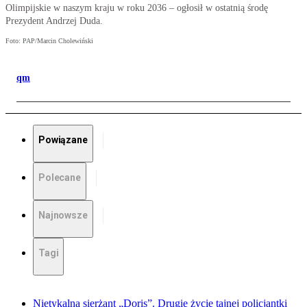
Olimpijskie w naszym kraju w roku 2036 – ogłosił w ostatnią środę
Prezydent Andrzej Duda.
Foto: PAP/Marcin Cholewiński
qm
Powiązane
Polecane
Najnowsze
Tagi
Nietykalna sierżant „Doris”. Drugie życie tajnej policjantki