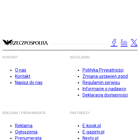
KONTAKT
REGULAMIN
O nas
Polityka Prywatności
Kontakt
Zmiana ustawień zgód
Napisz do nas
Regulamin serwisu
Informacje o nadawcy
Deklaracja dostępności
REKLAMA I PRENUMERATA
PARTNERZY
Reklama
E-kiosk.pl
Ogłoszenia
E-gazety.pl
Prenumerata
Nexto.pl