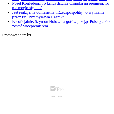
Poseł Konfederacji o kandydaturze Czarnka na premiera: To
nie mogło się udać
Jest reakcja na doniesienia „Rzeczpospolitej” o wymianie
przez PiS Przemysława Czarnka
Nieoficjalnie: Szymon Hołownia gotów przejąć Polskę 2050 i
zostać wicepremierem
Promowane treści