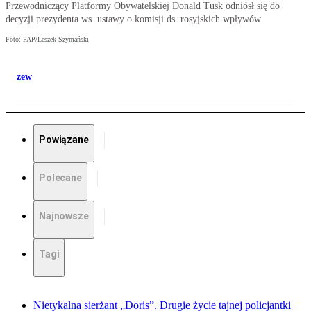
Przewodniczący Platformy Obywatelskiej Donald Tusk odniósł się do
decyzji prezydenta ws. ustawy o komisji ds. rosyjskich wpływów
Foto: PAP/Leszek Szymański
zew
Powiązane
Polecane
Najnowsze
Tagi
Nietykalna sierżant „Doris”. Drugie życie tajnej policjantki