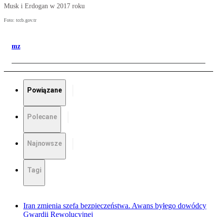
Musk i Erdogan w 2017 roku
Foto: tccb.gov.tr
mz
Powiązane
Polecane
Najnowsze
Tagi
Iran zmienia szefa bezpieczeństwa. Awans byłego dowódcy
Gwardii Rewolucyjnej