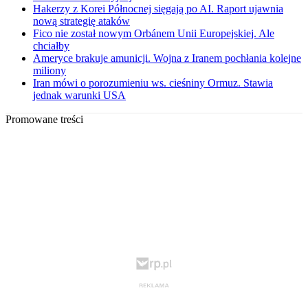
Hakerzy z Korei Północnej sięgają po AI. Raport ujawnia
nową strategię ataków
Fico nie został nowym Orbánem Unii Europejskiej. Ale
chciałby
Ameryce brakuje amunicji. Wojna z Iranem pochłania kolejne
miliony
Iran mówi o porozumieniu ws. cieśniny Ormuz. Stawia
jednak warunki USA
Promowane treści