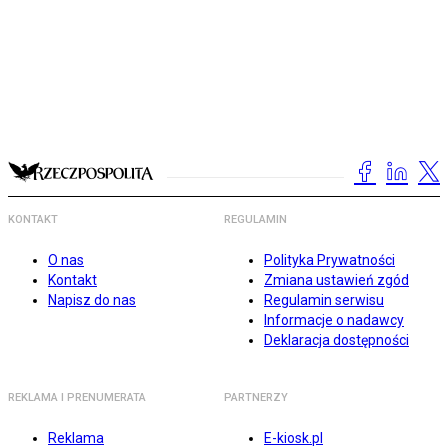
KONTAKT
REGULAMIN
O nas
Polityka Prywatności
Kontakt
Zmiana ustawień zgód
Napisz do nas
Regulamin serwisu
Informacje o nadawcy
Deklaracja dostępności
REKLAMA I PRENUMERATA
PARTNERZY
Reklama
E-kiosk.pl