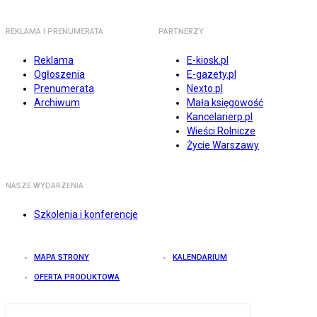
REKLAMA I PRENUMERATA
PARTNERZY
Reklama
E-kiosk.pl
Ogłoszenia
E-gazety.pl
Prenumerata
Nexto.pl
Archiwum
Mała księgowość
Kancelarierp.pl
Wieści Rolnicze
Życie Warszawy
NASZE WYDARZENIA
Szkolenia i konferencje
MAPA STRONY
KALENDARIUM
OFERTA PRODUKTOWA