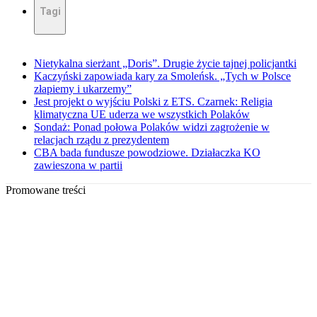
Tagi
Nietykalna sierżant „Doris”. Drugie życie tajnej policjantki
Kaczyński zapowiada kary za Smoleńsk. „Tych w Polsce
złapiemy i ukarzemy”
Jest projekt o wyjściu Polski z ETS. Czarnek: Religia
klimatyczna UE uderza we wszystkich Polaków
Sondaż: Ponad połowa Polaków widzi zagrożenie w
relacjach rządu z prezydentem
CBA bada fundusze powodziowe. Działaczka KO
zawieszona w partii
Promowane treści