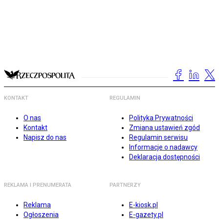
KONTAKT
REGULAMIN
O nas
Polityka Prywatności
Kontakt
Zmiana ustawień zgód
Napisz do nas
Regulamin serwisu
Informacje o nadawcy
Deklaracja dostępności
REKLAMA I PRENUMERATA
PARTNERZY
Reklama
E-kiosk.pl
Ogłoszenia
E-gazety.pl