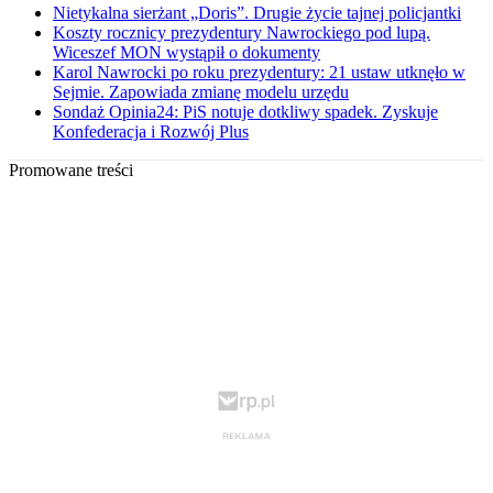
Nietykalna sierżant „Doris”. Drugie życie tajnej policjantki
Koszty rocznicy prezydentury Nawrockiego pod lupą.
Wiceszef MON wystąpił o dokumenty
Karol Nawrocki po roku prezydentury: 21 ustaw utknęło w
Sejmie. Zapowiada zmianę modelu urzędu
Sondaż Opinia24: PiS notuje dotkliwy spadek. Zyskuje
Konfederacja i Rozwój Plus
Promowane treści