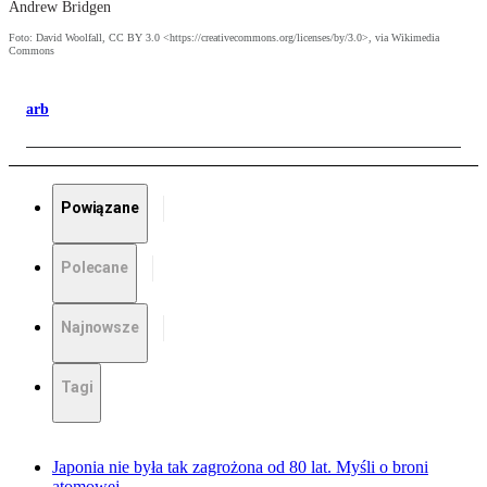
Andrew Bridgen
Foto: David Woolfall, CC BY 3.0 <https://creativecommons.org/licenses/by/3.0>, via Wikimedia
Commons
arb
Powiązane
Polecane
Najnowsze
Tagi
Japonia nie była tak zagrożona od 80 lat. Myśli o broni
atomowej