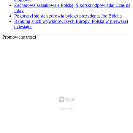
Zacharowa zaatakowała Polskę. Sikorski odpowiada: Czas na
fakty
Pogorszył się stan zdrowia byłego prezydenta Joe Bidena
Ranking służb wywiadowczych Europy. Polska w pierwszej
dziesiątce
Promowane treści