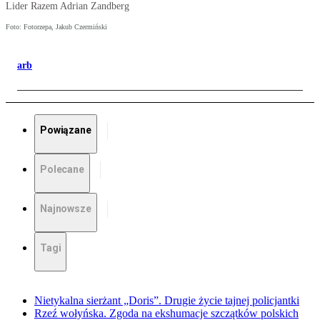
Lider Razem Adrian Zandberg
Foto: Fotorzepa, Jakub Czermiński
arb
Powiązane
Polecane
Najnowsze
Tagi
Nietykalna sierżant „Doris”. Drugie życie tajnej policjantki
Rzeź wołyńska. Zgoda na ekshumacje szczątków polskich