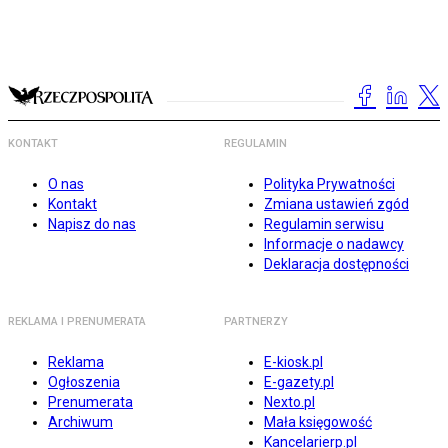
KONTAKT
REGULAMIN
O nas
Polityka Prywatności
Kontakt
Zmiana ustawień zgód
Napisz do nas
Regulamin serwisu
Informacje o nadawcy
Deklaracja dostępności
REKLAMA I PRENUMERATA
PARTNERZY
Reklama
E-kiosk.pl
Ogłoszenia
E-gazety.pl
Prenumerata
Nexto.pl
Archiwum
Mała księgowość
Kancelarierp.pl