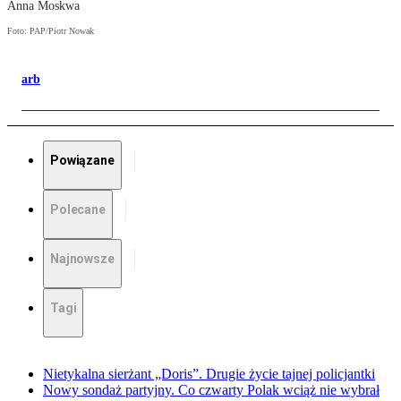
Anna Moskwa
Foto: PAP/Piotr Nowak
arb
Powiązane
Polecane
Najnowsze
Tagi
Nietykalna sierżant „Doris”. Drugie życie tajnej policjantki
Nowy sondaż partyjny. Co czwarty Polak wciąż nie wybrał