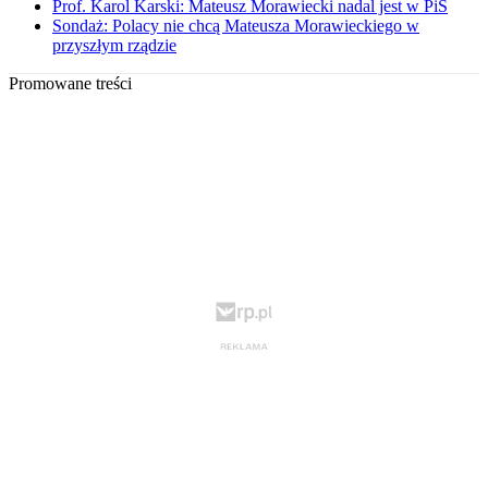
Prof. Karol Karski: Mateusz Morawiecki nadal jest w PiS
Sondaż: Polacy nie chcą Mateusza Morawieckiego w
przyszłym rządzie
Promowane treści