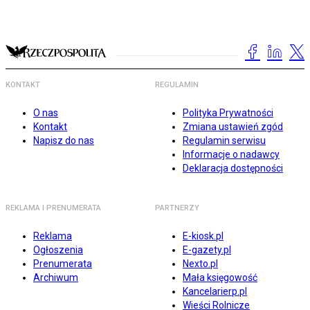
KONTAKT
REGULAMIN
O nas
Polityka Prywatności
Kontakt
Zmiana ustawień zgód
Napisz do nas
Regulamin serwisu
Informacje o nadawcy
Deklaracja dostępności
REKLAMA I PRENUMERATA
PARTNERZY
Reklama
E-kiosk.pl
Ogłoszenia
E-gazety.pl
Prenumerata
Nexto.pl
Archiwum
Mała księgowość
Kancelarierp.pl
Wieści Rolnicze