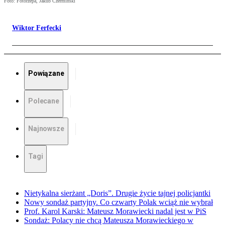
Foto: Fotorzepa, Jakub Czermiński
Wiktor Ferfecki
Powiązane
Polecane
Najnowsze
Tagi
Nietykalna sierżant „Doris”. Drugie życie tajnej policjantki
Nowy sondaż partyjny. Co czwarty Polak wciąż nie wybrał
Prof. Karol Karski: Mateusz Morawiecki nadal jest w PiS
Sondaż: Polacy nie chcą Mateusza Morawieckiego w