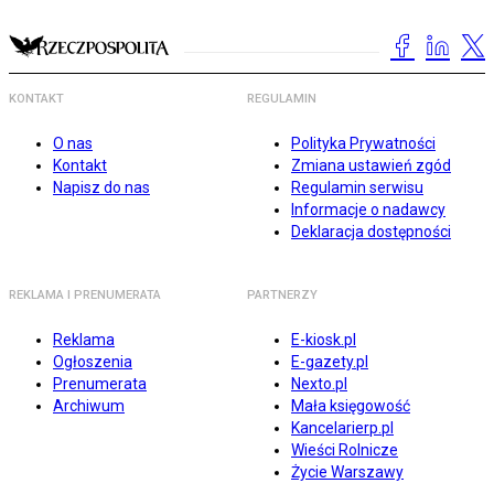
KONTAKT
REGULAMIN
O nas
Polityka Prywatności
Kontakt
Zmiana ustawień zgód
Napisz do nas
Regulamin serwisu
Informacje o nadawcy
Deklaracja dostępności
REKLAMA I PRENUMERATA
PARTNERZY
Reklama
E-kiosk.pl
Ogłoszenia
E-gazety.pl
Prenumerata
Nexto.pl
Archiwum
Mała księgowość
Kancelarierp.pl
Wieści Rolnicze
Życie Warszawy