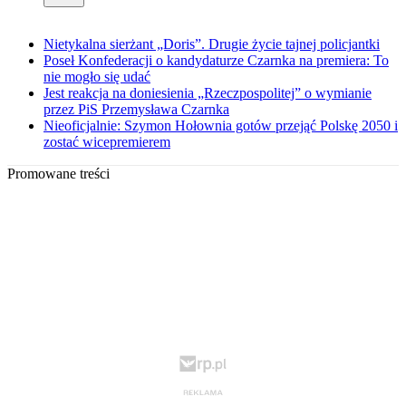
Nietykalna sierżant „Doris”. Drugie życie tajnej policjantki
Poseł Konfederacji o kandydaturze Czarnka na premiera: To
nie mogło się udać
Jest reakcja na doniesienia „Rzeczpospolitej” o wymianie
przez PiS Przemysława Czarnka
Nieoficjalnie: Szymon Hołownia gotów przejąć Polskę 2050 i
zostać wicepremierem
Promowane treści