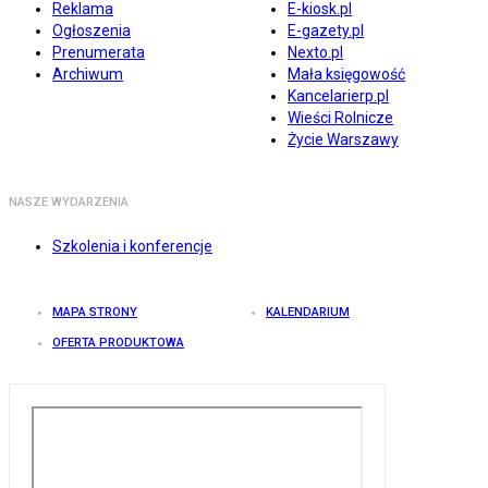
Reklama
E-kiosk.pl
Ogłoszenia
E-gazety.pl
Prenumerata
Nexto.pl
Archiwum
Mała księgowość
Kancelarierp.pl
Wieści Rolnicze
Życie Warszawy
NASZE WYDARZENIA
Szkolenia i konferencje
MAPA STRONY
KALENDARIUM
OFERTA PRODUKTOWA