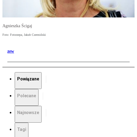
Agnieszka Ścigaj
Foto: Fotorzepa, Jakub Czermiński
zew
Powiązane
Polecane
Najnowsze
Tagi