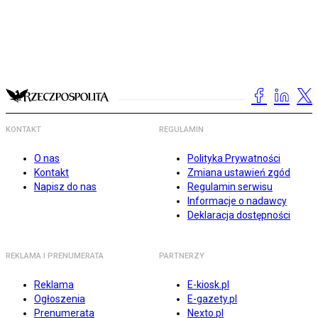
KONTAKT
REGULAMIN
O nas
Polityka Prywatności
Kontakt
Zmiana ustawień zgód
Napisz do nas
Regulamin serwisu
Informacje o nadawcy
Deklaracja dostępności
REKLAMA I PRENUMERATA
PARTNERZY
Reklama
E-kiosk.pl
Ogłoszenia
E-gazety.pl
Prenumerata
Nexto.pl