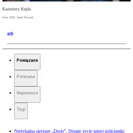
Kazimierz Kujda
Foto: PAP, Jacek Turczyk
arb
Powiązane
Polecane
Najnowsze
Tagi
Nietykalna sierżant „Doris”. Drugie życie tajnej policjantki