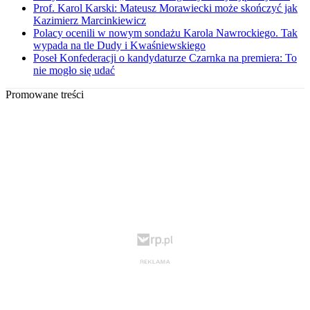
Prof. Karol Karski: Mateusz Morawiecki może skończyć jak
Kazimierz Marcinkiewicz
Polacy ocenili w nowym sondażu Karola Nawrockiego. Tak
wypada na tle Dudy i Kwaśniewskiego
Poseł Konfederacji o kandydaturze Czarnka na premiera: To
nie mogło się udać
Promowane treści