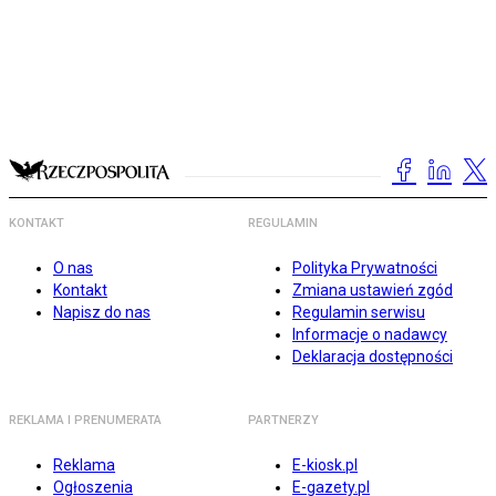
KONTAKT
REGULAMIN
O nas
Polityka Prywatności
Kontakt
Zmiana ustawień zgód
Napisz do nas
Regulamin serwisu
Informacje o nadawcy
Deklaracja dostępności
REKLAMA I PRENUMERATA
PARTNERZY
Reklama
E-kiosk.pl
Ogłoszenia
E-gazety.pl