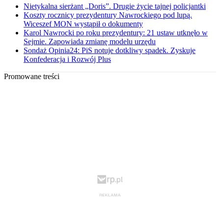
Nietykalna sierżant „Doris”. Drugie życie tajnej policjantki
Koszty rocznicy prezydentury Nawrockiego pod lupą.
Wiceszef MON wystąpił o dokumenty
Karol Nawrocki po roku prezydentury: 21 ustaw utknęło w
Sejmie. Zapowiada zmianę modelu urzędu
Sondaż Opinia24: PiS notuje dotkliwy spadek. Zyskuje
Konfederacja i Rozwój Plus
Promowane treści