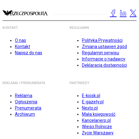
KONTAKT
REGULAMIN
O nas
Polityka Prywatności
Kontakt
Zmiana ustawień zgód
Napisz do nas
Regulamin serwisu
Informacje o nadawcy
Deklaracja dostępności
REKLAMA I PRENUMERATA
PARTNERZY
Reklama
E-kiosk.pl
Ogłoszenia
E-gazety.pl
Prenumerata
Nexto.pl
Archiwum
Mała księgowość
Kancelarierp.pl
Wieści Rolnicze
Życie Warszawy