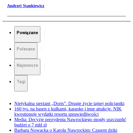
Andrzej Stankiewicz
Powiązane
Polecane
Najnowsze
Tagi
Nietykalna sierżant „Doris”. Drugie życie tajnej policjantki
160 tys. na basen z kulkami, karaoke i inne atrakcje. NIK
kwestionuje wydatki resortu sprawiedliwości
Media: Decyzje prezydenta Nawrockiego mogły uszczuplić
budżet o 7 mld zł
Barbara Nowacka o Karolu Nawrockim: Czasem dziki