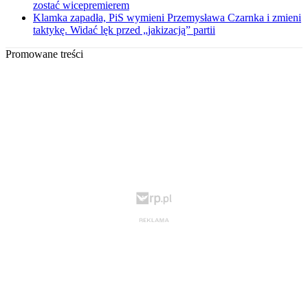
zostać wicepremierem
Klamka zapadła, PiS wymieni Przemysława Czarnka i zmieni
taktykę. Widać lęk przed „jakizacją” partii
Promowane treści