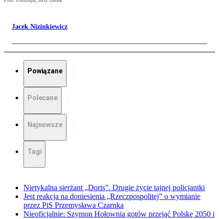
Foto: Fotorzepa, Jerzy Dudek
Jacek Nizinkiewicz
Powiązane
Polecane
Najnowsze
Tagi
Nietykalna sierżant „Doris”. Drugie życie tajnej policjantki
Jest reakcja na doniesienia „Rzeczpospolitej” o wymianie
przez PiS Przemysława Czarnka
Nieoficjalnie: Szymon Hołownia gotów przejąć Polskę 2050 i