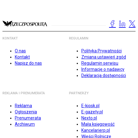
KONTAKT
REGULAMIN
O nas
Polityka Prywatności
Kontakt
Zmiana ustawień zgód
Napisz do nas
Regulamin serwisu
Informacje o nadawcy
Deklaracja dostępności
REKLAMA I PRENUMERATA
PARTNERZY
Reklama
E-kiosk.pl
Ogłoszenia
E-gazety.pl
Prenumerata
Nexto.pl
Archiwum
Mała księgowość
Kancelarierp.pl
Wieści Rolnicze