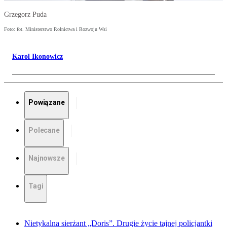
Grzegorz Puda
Foto: fot. Ministerstwo Rolnictwa i Rozwoju Wsi
Karol Ikonowicz
Powiązane
Polecane
Najnowsze
Tagi
Nietykalna sierżant „Doris”. Drugie życie tajnej policjantki