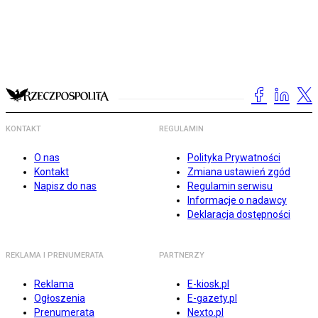
KONTAKT
REGULAMIN
O nas
Polityka Prywatności
Kontakt
Zmiana ustawień zgód
Napisz do nas
Regulamin serwisu
Informacje o nadawcy
Deklaracja dostępności
REKLAMA I PRENUMERATA
PARTNERZY
Reklama
E-kiosk.pl
Ogłoszenia
E-gazety.pl
Prenumerata
Nexto.pl