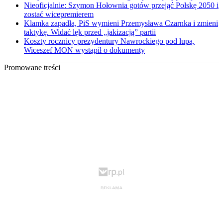
Nieoficjalnie: Szymon Hołownia gotów przejąć Polskę 2050 i
zostać wicepremierem
Klamka zapadła, PiS wymieni Przemysława Czarnka i zmieni
taktykę. Widać lęk przed „jakizacją” partii
Koszty rocznicy prezydentury Nawrockiego pod lupą.
Wiceszef MON wystąpił o dokumenty
Promowane treści