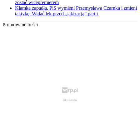
zostać wicepremierem
Klamka zapadła, PiS wymieni Przemysława Czarnka i zmieni
taktykę. Widać lęk przed „jakizacją” partii
Promowane treści