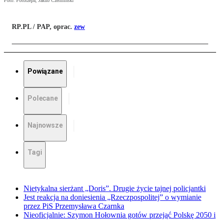
Foto: Fotorzepa, Jakub Czermiński
RP.PL / PAP, oprac.
zew
Powiązane
Polecane
Najnowsze
Tagi
Nietykalna sierżant „Doris”. Drugie życie tajnej policjantki
Jest reakcja na doniesienia „Rzeczpospolitej” o wymianie
przez PiS Przemysława Czarnka
Nieoficjalnie: Szymon Hołownia gotów przejąć Polskę 2050 i