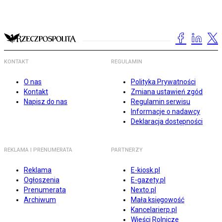
KONTAKT
REGULAMIN
O nas
Polityka Prywatności
Kontakt
Zmiana ustawień zgód
Napisz do nas
Regulamin serwisu
Informacje o nadawcy
Deklaracja dostępności
REKLAMA I PRENUMERATA
PARTNERZY
Reklama
E-kiosk.pl
Ogłoszenia
E-gazety.pl
Prenumerata
Nexto.pl
Archiwum
Mała księgowość
Kancelarierp.pl
Wieści Rolnicze