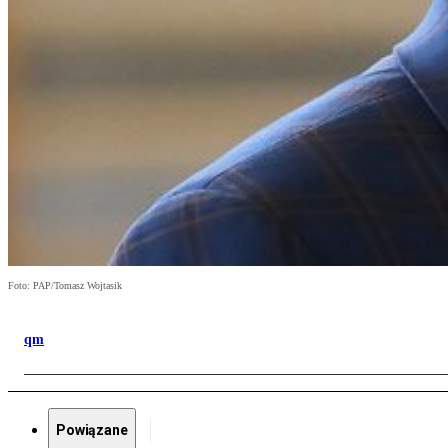
Foto: PAP/Tomasz Wojtasik
qm
Powiązane