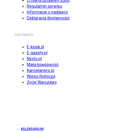
Zmiana ustawień zgód
Regulamin serwisu
Informacje o nadawcy
Deklaracja dostępności
PARTNERZY
E-kiosk.pl
E-gazety.pl
Nexto.pl
Mała księgowość
Kancelarierp.pl
Wieści Rolnicze
Życie Warszawy
KALENDARIUM