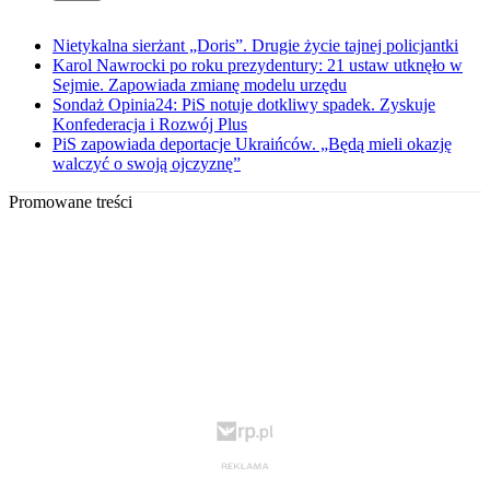
Nietykalna sierżant „Doris”. Drugie życie tajnej policjantki
Karol Nawrocki po roku prezydentury: 21 ustaw utknęło w
Sejmie. Zapowiada zmianę modelu urzędu
Sondaż Opinia24: PiS notuje dotkliwy spadek. Zyskuje
Konfederacja i Rozwój Plus
PiS zapowiada deportacje Ukraińców. „Będą mieli okazję
walczyć o swoją ojczyznę”
Promowane treści