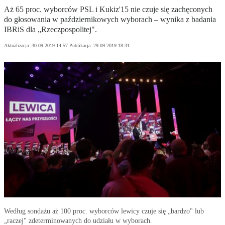
Aż 65 proc. wyborców PSL i Kukiz'15 nie czuje się zachęconych
do głosowania w październikowych wyborach – wynika z badania
IBRiS dla „Rzeczpospolitej".
Aktualizacja:
30.09.2019 14:57
Publikacja:
29.09.2019 18:31
Według sondażu aż 100 proc. wyborców lewicy czuje się „bardzo" lub
„raczej" zdeterminowanych do udziału w wyborach.