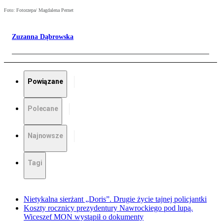
Foto: Fotorzepa/ Magdalena Pernet
Zuzanna Dąbrowska
Powiązane
Polecane
Najnowsze
Tagi
Nietykalna sierżant „Doris”. Drugie życie tajnej policjantki
Koszty rocznicy prezydentury Nawrockiego pod lupą.
Wiceszef MON wystąpił o dokumenty