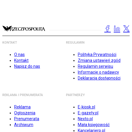
KONTAKT
REGULAMIN
O nas
Polityka Prywatności
Kontakt
Zmiana ustawień zgód
Napisz do nas
Regulamin serwisu
Informacje o nadawcy
Deklaracja dostępności
REKLAMA I PRENUMERATA
PARTNERZY
Reklama
E-kiosk.pl
Ogłoszenia
E-gazety.pl
Prenumerata
Nexto.pl
Archiwum
Mała księgowość
Kancelarierp.pl