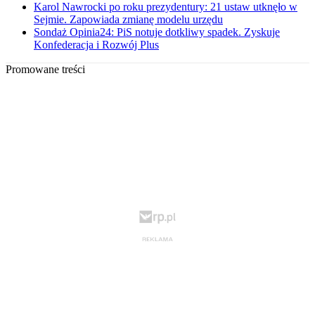
Karol Nawrocki po roku prezydentury: 21 ustaw utknęło w
Sejmie. Zapowiada zmianę modelu urzędu
Sondaż Opinia24: PiS notuje dotkliwy spadek. Zyskuje
Konfederacja i Rozwój Plus
Promowane treści