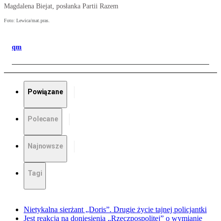
Magdalena Biejat, posłanka Partii Razem
Foto: Lewica/mat.pras.
qm
Powiązane
Polecane
Najnowsze
Tagi
Nietykalna sierżant „Doris”. Drugie życie tajnej policjantki
Jest reakcja na doniesienia „Rzeczpospolitej” o wymianie