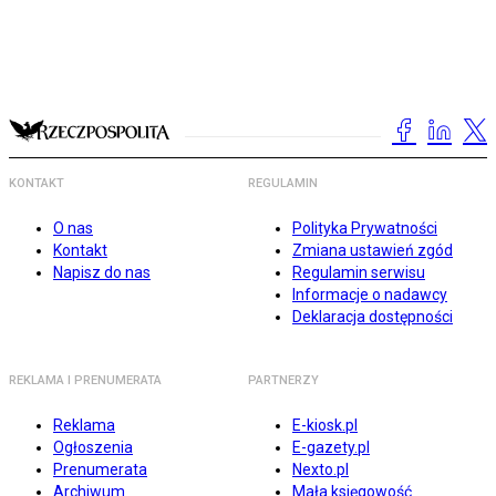
KONTAKT
REGULAMIN
O nas
Polityka Prywatności
Kontakt
Zmiana ustawień zgód
Napisz do nas
Regulamin serwisu
Informacje o nadawcy
Deklaracja dostępności
REKLAMA I PRENUMERATA
PARTNERZY
Reklama
E-kiosk.pl
Ogłoszenia
E-gazety.pl
Prenumerata
Nexto.pl
Archiwum
Mała księgowość