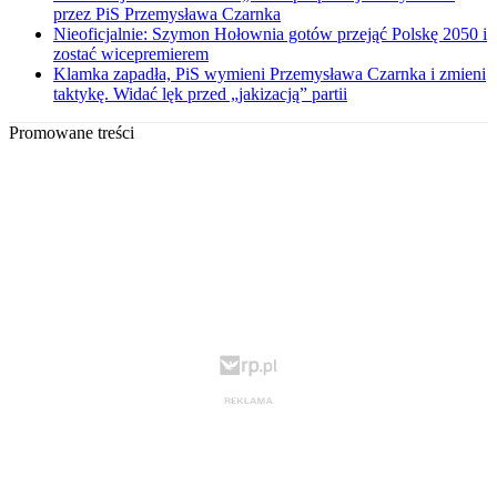
przez PiS Przemysława Czarnka
Nieoficjalnie: Szymon Hołownia gotów przejąć Polskę 2050 i
zostać wicepremierem
Klamka zapadła, PiS wymieni Przemysława Czarnka i zmieni
taktykę. Widać lęk przed „jakizacją” partii
Promowane treści