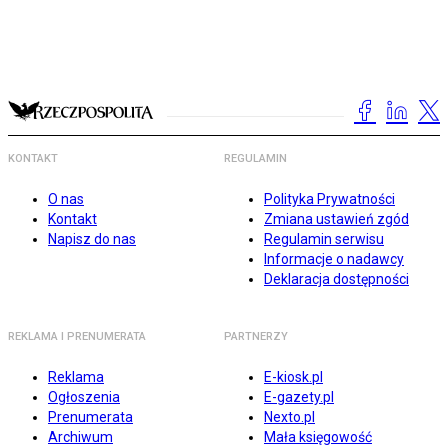
KONTAKT
REGULAMIN
O nas
Polityka Prywatności
Kontakt
Zmiana ustawień zgód
Napisz do nas
Regulamin serwisu
Informacje o nadawcy
Deklaracja dostępności
REKLAMA I PRENUMERATA
PARTNERZY
Reklama
E-kiosk.pl
Ogłoszenia
E-gazety.pl
Prenumerata
Nexto.pl
Archiwum
Mała księgowość