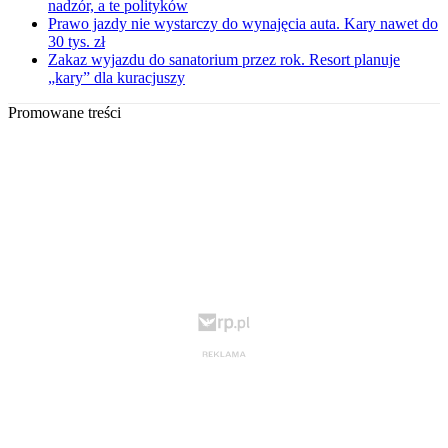
nadzór, a te polityków
Prawo jazdy nie wystarczy do wynajęcia auta. Kary nawet do
30 tys. zł
Zakaz wyjazdu do sanatorium przez rok. Resort planuje
„kary” dla kuracjuszy
Promowane treści