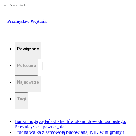
Foto: Adobe Stock
Przemysław Wojtasik
Powiązane
Polecane
Najnowsze
Tagi
Banki mogą żądać od klientów skanu dowodu osobistego.
Prawnicy: jest pewne „ale”
Trudna walka z samowolą budowlaną. NIK wini gminy i