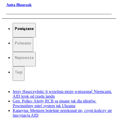
Anita Błaszczak
Powiązane
Polecane
Najnowsze
Tagi
Jerzy Haszczyński: 6 września może wstrząsnąć Niemcami.
AfD krok od rządu landu
Gen. Polko: Alerty RCB są pisane jak dla idiotów.
Powinniśmy mieć system jak Ukraina
Kataryna: Mentzen boleśnie przekonał się, czym kończy się
fascynacja AfD