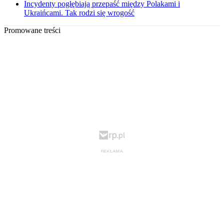
Incydenty pogłębiają przepaść między Polakami i
Ukraińcami. Tak rodzi się wrogość
Promowane treści