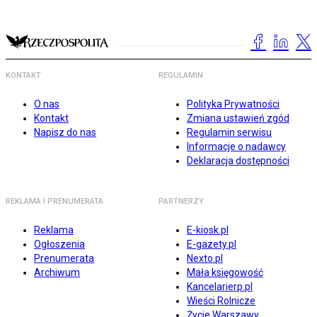
KONTAKT
REGULAMIN
O nas
Polityka Prywatności
Kontakt
Zmiana ustawień zgód
Napisz do nas
Regulamin serwisu
Informacje o nadawcy
Deklaracja dostępności
REKLAMA I PRENUMERATA
PARTNERZY
Reklama
E-kiosk.pl
Ogłoszenia
E-gazety.pl
Prenumerata
Nexto.pl
Archiwum
Mała księgowość
Kancelarierp.pl
Wieści Rolnicze
Życie Warszawy