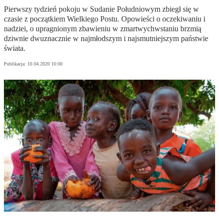
Pierwszy tydzień pokoju w Sudanie Południowym zbiegł się w
czasie z początkiem Wielkiego Postu. Opowieści o oczekiwaniu i
nadziei, o upragnionym zbawieniu w zmartwychwstaniu brzmią
dziwnie dwuznacznie w najmłodszym i najsmutniejszym państwie
świata.
Publikacja:
10.04.2020 10:00