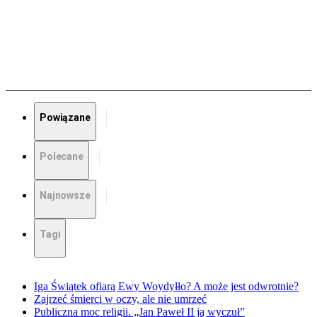
Powiązane
Polecane
Najnowsze
Tagi
Iga Świątek ofiarą Ewy Woydyłło? A może jest odwrotnie?
Zajrzeć śmierci w oczy, ale nie umrzeć
Publiczna moc religii. „Jan Paweł II ją wyczuł”