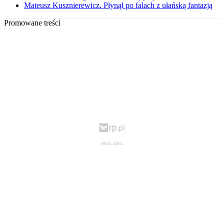
Mateusz Kusznierewicz. Płynął po falach z ułańską fantazją
Promowane treści