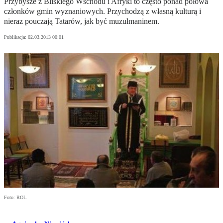
Przybysze z Bliskiego Wschodu i Afryki to często ponad połowa
członków gmin wyznaniowych. Przychodzą z własną kulturą i
nieraz pouczają Tatarów, jak być muzułmaninem.
Publikacja:
02.03.2013 00:01
Foto: ROL