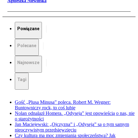
Agnieszka Niewińska
Powiązane
Polecane
Najnowsze
Tagi
Gość „Plusa Minusa” poleca. Robert M. Wegner:
Buntowniczy rock, to coś lubię
Nolan odnalazł Homera. „Odyseja” jest opowieścią o nas, nie
o starożytności
Jan Maciejewski: „Ojczyzna” i „Odyseja” są o tym samym
nieoczywistym przedsięwzięciu
Czy kultura ma moc zmieniania społeczeństwa? Jak