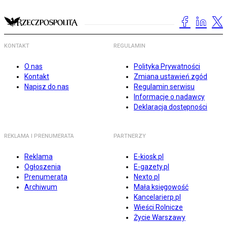
KONTAKT
REGULAMIN
O nas
Polityka Prywatności
Kontakt
Zmiana ustawień zgód
Napisz do nas
Regulamin serwisu
Informacje o nadawcy
Deklaracja dostępności
REKLAMA I PRENUMERATA
PARTNERZY
Reklama
E-kiosk.pl
Ogłoszenia
E-gazety.pl
Prenumerata
Nexto.pl
Archiwum
Mała księgowość
Kancelarierp.pl
Wieści Rolnicze
Życie Warszawy