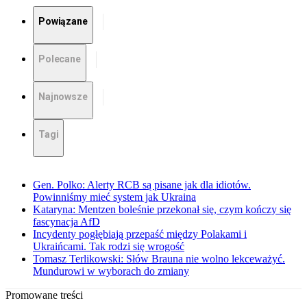
Powiązane
Polecane
Najnowsze
Tagi
Gen. Polko: Alerty RCB są pisane jak dla idiotów.
Powinniśmy mieć system jak Ukraina
Kataryna: Mentzen boleśnie przekonał się, czym kończy się
fascynacja AfD
Incydenty pogłębiają przepaść między Polakami i
Ukraińcami. Tak rodzi się wrogość
Tomasz Terlikowski: Słów Brauna nie wolno lekceważyć.
Mundurowi w wyborach do zmiany
Promowane treści