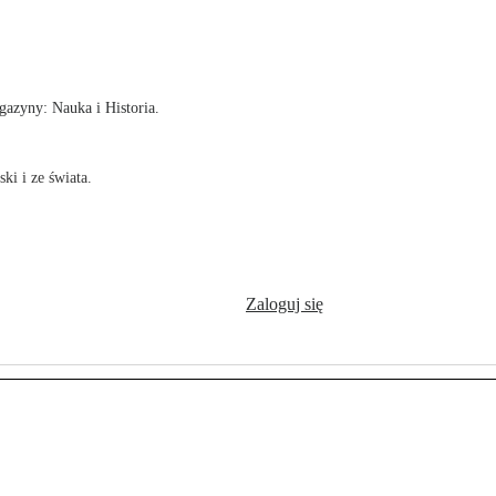
!
azyny: Nauka i Historia.
ki i ze świata.
Zaloguj się