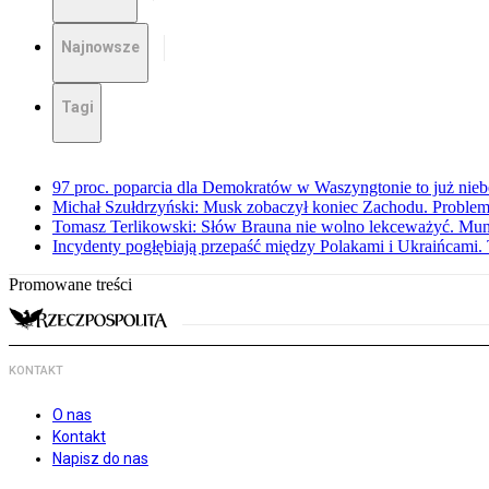
Najnowsze
Tagi
97 proc. poparcia dla Demokratów w Waszyngtonie to już nieb
Michał Szułdrzyński: Musk zobaczył koniec Zachodu. Problem
Tomasz Terlikowski: Słów Brauna nie wolno lekceważyć. Mu
Incydenty pogłębiają przepaść między Polakami i Ukraińcami. 
Promowane treści
KONTAKT
O nas
Kontakt
Napisz do nas