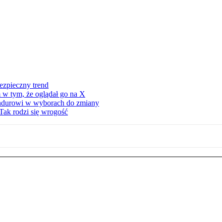
ezpieczny trend
 w tym, że oglądał go na X
ndurowi w wyborach do zmiany
Tak rodzi się wrogość