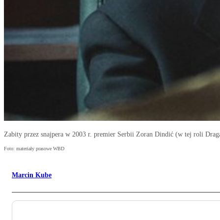
Zabity przez snajpera w 2003 r. premier Serbii Zoran Dindić (w tej roli Dra
Foto: materiały prasowe WBD
Marcin Kube