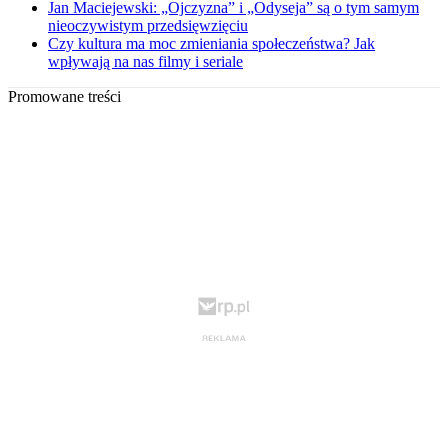
Jan Maciejewski: „Ojczyzna” i „Odyseja” są o tym samym
nieoczywistym przedsięwzięciu
Czy kultura ma moc zmieniania społeczeństwa? Jak
wpływają na nas filmy i seriale
Promowane treści