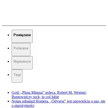
Powiązane
Polecane
Najnowsze
Tagi
Gość „Plusa Minusa” poleca. Robert M. Wegner:
Buntowniczy rock, to coś lubię
Nolan odnalazł Homera. „Odyseja” jest opowieścią o nas, nie
o starożytności