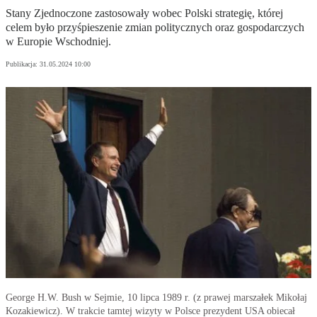
Stany Zjednoczone zastosowały wobec Polski strategię, której
celem było przyśpieszenie zmian politycznych oraz gospodarczych
w Europie Wschodniej.
Publikacja:
31.05.2024 10:00
George H.W. Bush w Sejmie, 10 lipca 1989 r. (z prawej marszałek Mikołaj
Kozakiewicz). W trakcie tamtej wizyty w Polsce prezydent USA obiecał