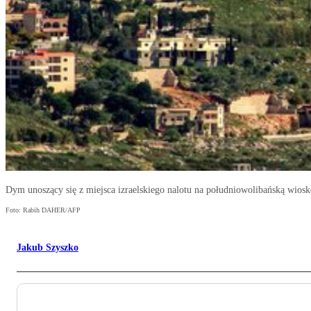
Dym unoszący się z miejsca izraelskiego nalotu na południowolibańską wios
Foto: Rabih DAHER/AFP
Jakub Szyszko