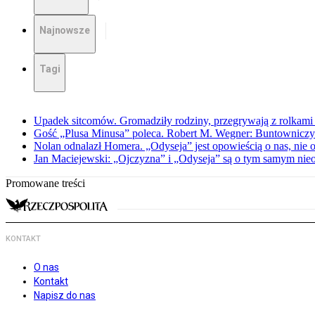
Najnowsze
Tagi
Upadek sitcomów. Gromadziły rodziny, przegrywają z rolkami 
Gość „Plusa Minusa” poleca. Robert M. Wegner: Buntowniczy r
Nolan odnalazł Homera. „Odyseja” jest opowieścią o nas, nie o
Jan Maciejewski: „Ojczyzna” i „Odyseja” są o tym samym nie
Promowane treści
KONTAKT
O nas
Kontakt
Napisz do nas