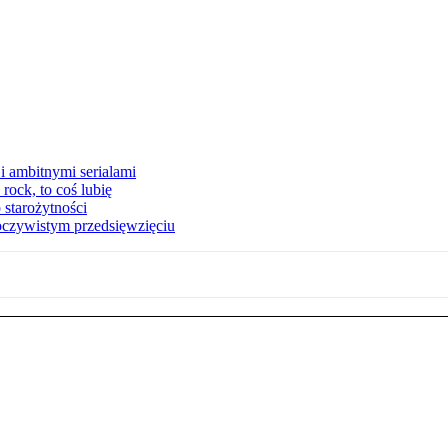
i ambitnymi serialami
ock, to coś lubię
 starożytności
oczywistym przedsięwzięciu