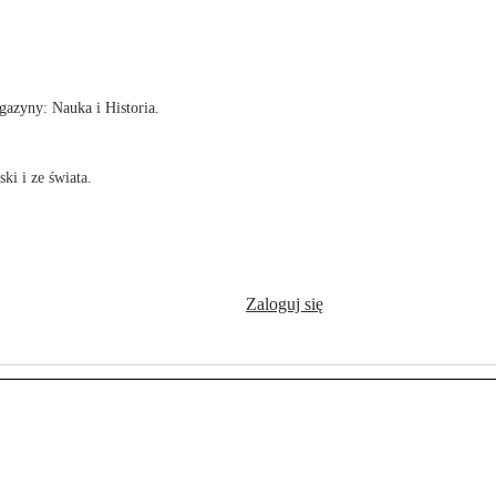
!
azyny: Nauka i Historia.
ki i ze świata.
Zaloguj się